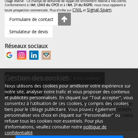
Usage réservé : Ce champs de demande de rappel est strictement réservé à nos clients.
Conformément à l'
Art. L34-5 du CPCE
et à l'
Art. 21 du RGPD
, nous nous opposons à
CNIL
Signal-Spam
toute prospection commerciale. Plus d'infos sur
et
.
Formulaire de contact
Simulateur de devis
Réseaux sociaux
Gestion des cookies
Mentions légales
Infos cookies
Nous utilisons des cookies pour améliorer votre expérience sur
Vie privée
notre site, analyser notre trafic et vous proposer des contenus
et publicités personnalisés. En cliquant sur "Tout accepter", vous
consentez à l'utilisation de ces cookies, y compris des cookies
Site web réalisé pour Mano Services (SIREN : 804578235) avec
tiers pour le ciblage publicitaire. Vous pouvez également
les technologies
Econeto
par
SWOAX France
(SIREN :
personnaliser vos choix en cliquant sur "Personnaliser" ou
831613484)
refuser tous les cookies non essentiels. Pour plus
d'informations, veuillez consulter notre
politique de
confidentialité
.