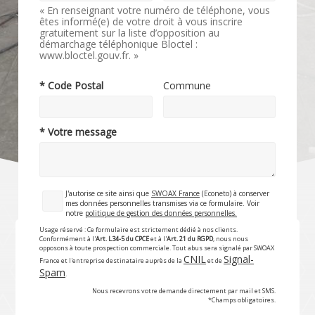
« En renseignant votre numéro de téléphone, vous
êtes informé(e) de votre droit à vous inscrire
gratuitement sur la liste d’opposition au
démarchage téléphonique Bloctel :
www.bloctel.gouv.fr. »
* Code Postal
Commune
* Votre message
J'autorise ce site ainsi que
SWOAX France
(Econeto) à conserver
mes données personnelles transmises via ce formulaire. Voir
notre
politique de gestion des données personnelles.
Usage réservé : Ce formulaire est strictement dédié à nos clients.
Conformément à l'
Art. L34-5 du CPCE
et à l'
Art. 21 du RGPD
, nous nous
opposons à toute prospection commerciale. Tout abus sera signalé par SWOAX
CNIL
Signal-
France et l'entreprise destinataire auprès de la
et de
Spam
.
Nous recevrons votre demande directement par mail et SMS.
*Champs obligatoires.