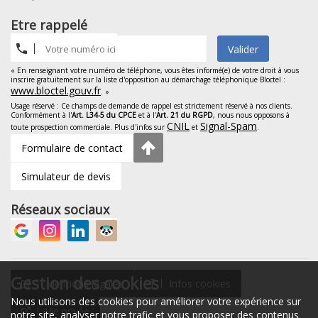
Etre rappelé
Valider
« En renseignant votre numéro de téléphone, vous êtes informé(e) de votre droit à vous
inscrire gratuitement sur la liste d'opposition au démarchage téléphonique Bloctel :
www.bloctel.gouv.fr
. »
Usage réservé : Ce champs de demande de rappel est strictement réservé à nos clients.
Conformément à l'
Art. L34-5 du CPCE
et à l'
Art. 21 du RGPD
, nous nous opposons à
CNIL
Signal-Spam
toute prospection commerciale. Plus d'infos sur
et
.
Formulaire de contact
Simulateur de devis
Réseaux sociaux
Gestion des cookies
Mentions légales
Infos cookies
Nous utilisons des cookies pour améliorer votre expérience sur
Vie privée
notre site, analyser notre trafic et vous proposer des contenus