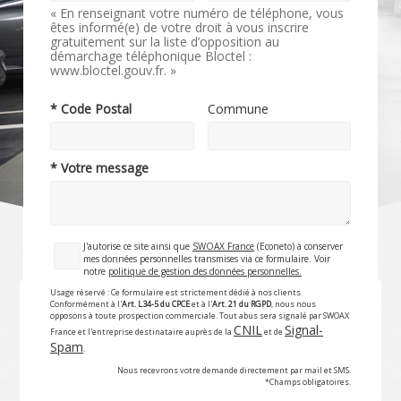
« En renseignant votre numéro de téléphone, vous
êtes informé(e) de votre droit à vous inscrire
gratuitement sur la liste d’opposition au
démarchage téléphonique Bloctel :
www.bloctel.gouv.fr. »
* Code Postal
Commune
* Votre message
J'autorise ce site ainsi que
SWOAX France
(Econeto) à conserver
mes données personnelles transmises via ce formulaire. Voir
notre
politique de gestion des données personnelles.
Usage réservé : Ce formulaire est strictement dédié à nos clients.
Conformément à l'
Art. L34-5 du CPCE
et à l'
Art. 21 du RGPD
, nous nous
opposons à toute prospection commerciale. Tout abus sera signalé par SWOAX
CNIL
Signal-
France et l'entreprise destinataire auprès de la
et de
Spam
.
Nous recevrons votre demande directement par mail et SMS.
*Champs obligatoires.