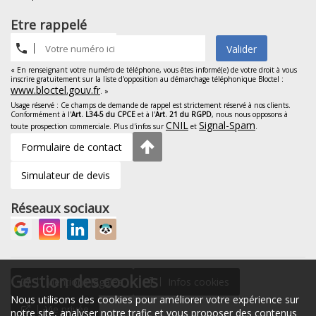
Etre rappelé
Valider
« En renseignant votre numéro de téléphone, vous êtes informé(e) de votre droit à vous
inscrire gratuitement sur la liste d'opposition au démarchage téléphonique Bloctel :
www.bloctel.gouv.fr
. »
Usage réservé : Ce champs de demande de rappel est strictement réservé à nos clients.
Conformément à l'
Art. L34-5 du CPCE
et à l'
Art. 21 du RGPD
, nous nous opposons à
CNIL
Signal-Spam
toute prospection commerciale. Plus d'infos sur
et
.
Formulaire de contact
Simulateur de devis
Réseaux sociaux
Gestion des cookies
Mentions légales
Infos cookies
Nous utilisons des cookies pour améliorer votre expérience sur
Vie privée
notre site, analyser notre trafic et vous proposer des contenus