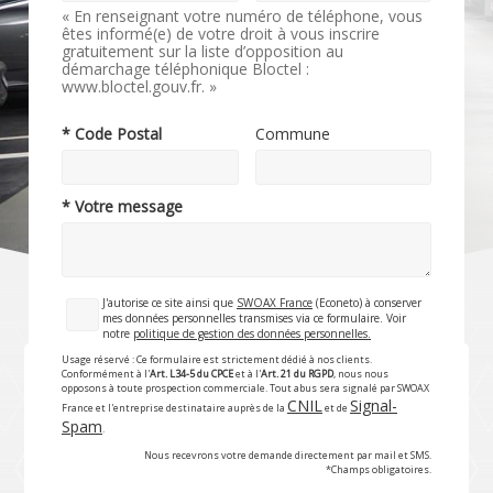
« En renseignant votre numéro de téléphone, vous
êtes informé(e) de votre droit à vous inscrire
gratuitement sur la liste d’opposition au
démarchage téléphonique Bloctel :
www.bloctel.gouv.fr. »
* Code Postal
Commune
* Votre message
J'autorise ce site ainsi que
SWOAX France
(Econeto) à conserver
mes données personnelles transmises via ce formulaire. Voir
notre
politique de gestion des données personnelles.
Usage réservé : Ce formulaire est strictement dédié à nos clients.
Conformément à l'
Art. L34-5 du CPCE
et à l'
Art. 21 du RGPD
, nous nous
opposons à toute prospection commerciale. Tout abus sera signalé par SWOAX
CNIL
Signal-
France et l'entreprise destinataire auprès de la
et de
Spam
.
Nous recevrons votre demande directement par mail et SMS.
*Champs obligatoires.